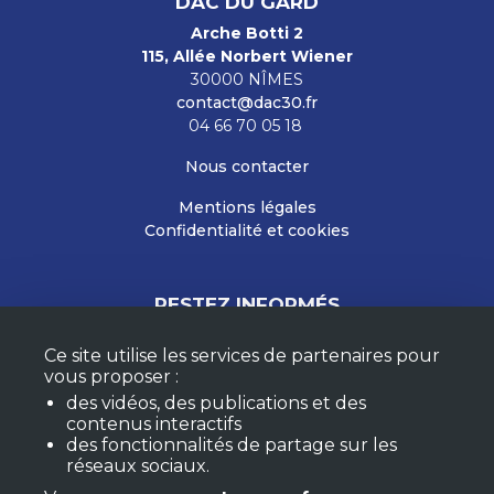
DAC DU GARD
Arche Botti 2
115, Allée Norbert Wiener
30000 NÎMES
contact@dac30.fr
04 66 70 05 18
Nous contacter
Mentions légales
Confidentialité et cookies
RESTEZ INFORMÉS
Ce site utilise les services de partenaires pour
vous proposer :
M'ABONNER À LA NEWSLETTER
des vidéos, des publications et des
MON COMPTE
contenus interactifs
FAQ
des fonctionnalités de partage sur les
réseaux sociaux.