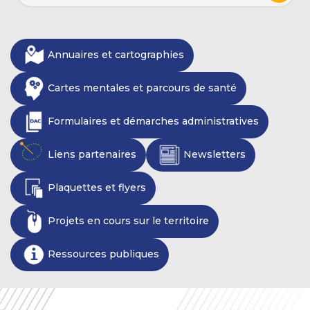
Annuaires et cartographies
Cartes mentales et parcours de santé
Formulaires et démarches administratives
Liens partenaires
Newsletters
Plaquettes et flyers
Projets en cours sur le territoire
Ressources publiques