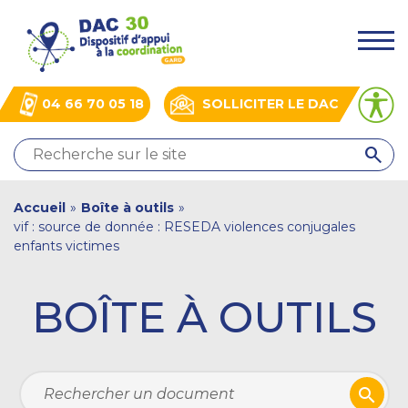
Aller
Panneau de gestion des cookies
au
.
contenu
principal
04 66 70 05 18
SOLLICITER LE DAC
QUI
SOMMES-
NOUS
You
Accueil
»
Boîte à outils
»
?
vif : source de donnée : RESEDA violences conjugales
NOS
are
enfants victimes
ACTIONS
here
ACTUALITÉS
BOÎTE À OUTILS
BOÎTE
À
OUTILS