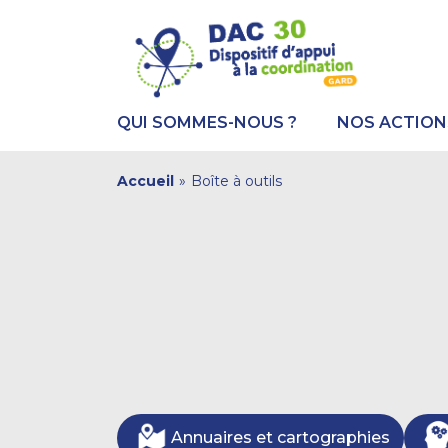
Aller
Panneau de gestion des cookies
au
contenu
principal
QUI SOMMES-NOUS ?
NOS ACTION
You
Accueil
»
Boîte à outils
are
here
Annuaires et cartographies